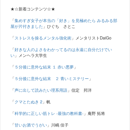
★☆新着コンテンツ☆★
「
集めすぎ女子が本当の「好き」を見極めたら みるみる部
屋が片付きました
」ひぐち さとこ
「
ストレスを操るメンタル強化術
」メンタリストDaiGo
「
好きな人のよさをわかってるのは永遠に自分だけでい
い
」メンヘラ大学生
「
５分後に意外な結末 １ 赤い悪夢
」
「
５分後に意外な結末 ２ 青いミステリー
」
「
声に出して読みたい理系用語
」信定 邦洋
「
クマとたぬき 2
」帆
「
科学的に正しい筋トレ -最強の教科書-
」庵野 拓将
「
甘いお酒でうがい
」川嶋 佳子