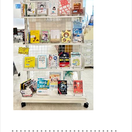
＊＊＊＊＊＊＊＊＊＊＊＊＊＊＊＊＊＊＊＊＊＊＊＊＊＊