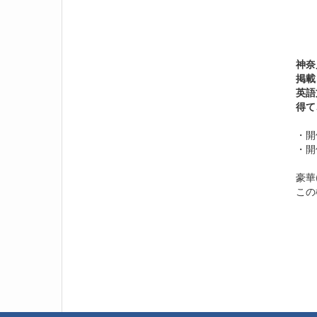
神奈
掲載
英語
得て
・開
・開
豪華
この