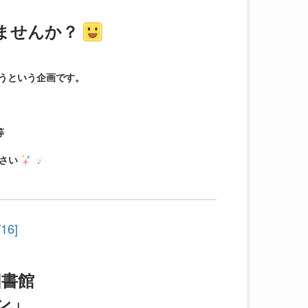
ませんか？
うという企画です。
等
さい
6]
図書館
ン」