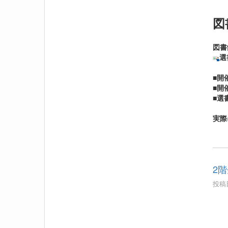
図
図書
選
■開
■開
■選
実際
2階
投稿日