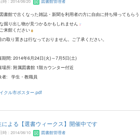
時 : 2014/06/20
図書館管理者
図書館で古くなった雑誌・新聞を利用者の方に自由に持ち帰ってもらう
な掘り出し物が見つかるかもしれません
ご来館ください
前の取り置きは行なっておりません。ご了承ください。
期間: 2014年6月24日(火)～7月5日(土)
催場所: 附属図書館 1階カウンター付近
象者: 学生・教職員
イクル市ポスター.pdf
生による【選書ウィークス】開催中です
時 : 2014/06/10
図書館管理者