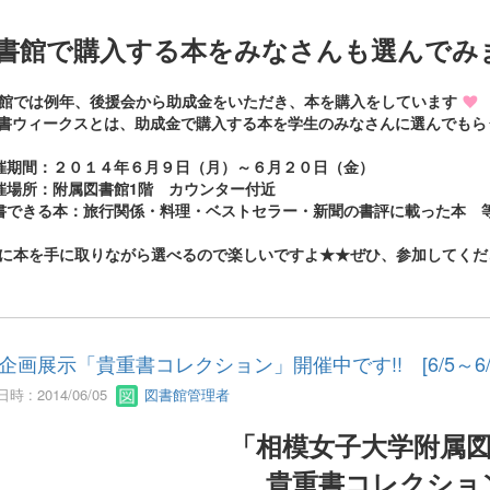
書館で購入する本をみなさんも選んでみ
館では例年、後援会から助成金をいただき、本を購入をしています
書ウィークスとは、助成金で購入する本を学生のみなさんに選んでもら
催期間：２０１４年６月９日（月）～６月２０日（金）
催場所：附属図書館1階 カウンター付近
書できる本：旅行関係・料理・ベストセラー・新聞の書評に載った本 
に本を手に取りながら選べるので楽しいですよ★★ぜひ、参加してくだ
企画展示「貴重書コレクション」開催中です!! [6/5～6/1
時 : 2014/06/05
図書館管理者
「相模女子大学附属
貴重書コレクショ