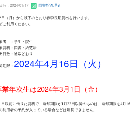
時 : 2024/01/17
図書館管理者
2
日（月）から以下のとおり春季長期貸出を行います。
ぞご利用ください。
象者 ：学生・院生
象資料：図書・紙芝居
出冊数：通常どおり
2024
年
4
月
16
日（火）
却期限：
卒業年次生は
2024
年
3
月
1
日（金）
1
日以前に借りた資料で、返却期限が
1
月
22
日以降のものは、返却期限を
4
月
1
の利用者の予約が入っている場合などは延長できません。