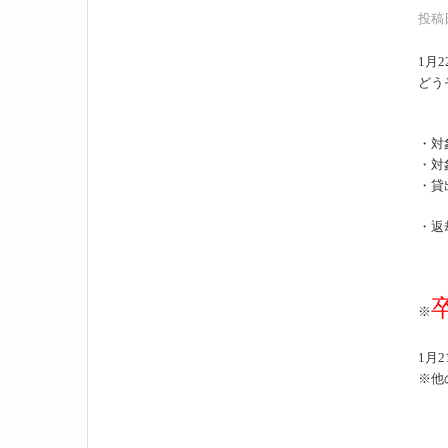
投稿日
1
月
2
どう
・対
・対
・貸
・返
※
1
月
2
※他