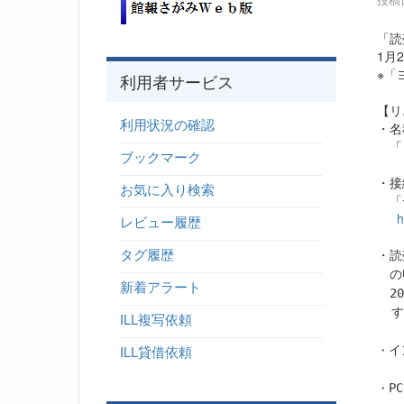
「読
1月
※「
利用者サービス
【リ
利用状況の確認
・名
「ヨ
ブックマーク
・接
お気に入り検索
「デ
h
レビュー履歴
タグ履歴
・
読
の
新着アラート
2
す
ILL複写依頼
・
ILL貸借依頼
イ
・
P