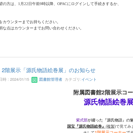
望の方は、
1
月
22
日午前9時以降、
OPAC
にログインして手続きするか、
をカウンターまでお持ちください。
明な点はカウンターまでお問い合わせください。
2階展示「源氏物語絵巻展」のお知らせ
時 : 2024/01/15
図書館管理者
カテゴリ:
イベント
附属図書館2階展示コ
源氏物語絵巻
紫式部
が綴った『源氏物語』の
国宝『源氏物語絵巻』
(複製)
で見てみ
1階展示コーナー
で
そして