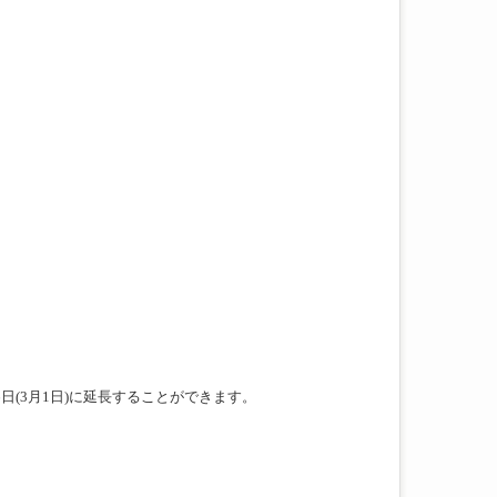
6
日
(3
月
1
日
)
に延長することができます。