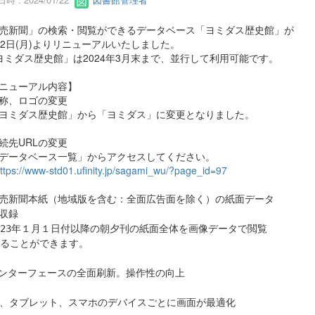
売新聞」の検索・閲覧ができるデータベース「ヨミダス歴史館」が
22日(月)よりリニューアルいたしました。
ヨミダス歴史館」は2024年3月末まで、並行して利用可能です。
ニューアル内容】
称、ロゴの変更
ミダス歴史館」から「ヨミダス」に変更となりました。
続先URLの変更
ータベース一覧」からアクセスしてください。
ttps://www-std01.ufinity.jp/sagami_wu/?page_id=97
売新聞本紙（地域版を含む：全面広告面を除く）の紙面データ
収録
023年１月１日付以降
の朝夕刊の紙面全体を画像データで閲覧
ることができます。
ンターフェースの全面刷新。操作性の向上
C、タブレット、スマホのデバイスごとに画面が最適化