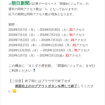
朝日新聞
の記事データベース「聞蔵
Ⅱ
ビジュアル」の
通常の同時アクセス数は「
1
」となっておりますが、
以下の期間は同時アクセス数が増加となります。
期間：
2018年
5
月7
日（月）～2018年
6
月
30
日（土）
21
アクセス
2018
年
7
月
1
日（日）～2018年
7
月21
日（土）
51
アクセス
2018
年
7
月
22
日（日）～2018年
7
月
31
日（火）
21
アクセス
2018年9
月27
日（木）～2018年11
月19
日（月）
21
アクセス
2018
年11
月20
日（火）～2018年12
月24
日（月）
51
アクセス
2019
年1
月7
日（月）～2019年2
月
1
日(金）
21
アクセス
この機会に「ヨミダス歴史館」「聞蔵
Ⅱ
ビジュアル」をぜひ
ご利用ください
【ご注意】終了時にはブラウザで終了せず、
画面右上のログアウトボタンを押して終了
してくださ
い