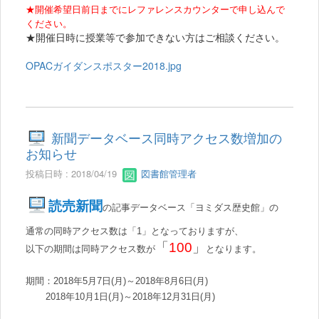
★開催希望日前日までにレファレンスカウンターで申し込んで
ください。
★開催日時に授業等で参加できない方はご相談ください。
OPACガイダンスポスター2018.jpg
新聞データベース同時アクセス数増加の
お知らせ
投稿日時 : 2018/04/19
図書館管理者
読売新聞
の記事データベース「ヨミダス歴史館」の
通常の同時アクセス数は「
1
」となっておりますが、
「
100
」
以下の期間は同時アクセス数が
となります。
期間：2018
年5
月7
日
(月
)
～2018
年
8
月6
日
(月
)
2018
年10
月1
日
(月)
～2018
年12
月31
日
(月
)