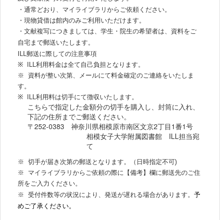
・通常どおり、マイライブラリからご依頼ください。
・現物貸借は館内のみご利用いただけます。
・文献複写につきましては、学生・院生の希望者は、
資料をご
自宅まで郵送いたします。
ILL郵送に際しての注意事項
※ ILL利用料金は全て自己負担となります。
※ 資料が整い次第、メールにて料金確定のご連絡をいたしま
す。
※ ILL利用料は切手にて徴収いたします。
こちらで指定した金額分の切手を購入し、封筒に入れ、
下記の住所までご郵送ください。
〒252-0383 神奈川県相模原市南区文京2丁目1番1号
相模女子大学附属図書館 ILL担当宛
て
※ 切手が届き次第の郵送となります。（日時指定不可)
※ マイライブラリからご依頼の際に【備考】欄に郵送先のご住
所をご入力ください。
※ 受付件数等の状況により、発送が遅れる場合があります。
予
めご了承ください。