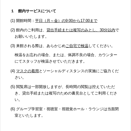
１ 館内サービスについて
(1)
開館時間：
平日（月～金）の
9:00
から
17:00
まで
(2)
館内のご利用は、
貸出手続または複写のみとし、
30
分以内
で
お願いいたします。
(3)
来館される際は、あらかじめ
ご自宅で検温
してください。
検温をお忘れの場合、または、体調不良の場合、カウンター
にてスタッフが検温させていただきます。
(4)
マスクの着用
とソーシャルディスタンスの実施にご協力くだ
さい。
(5)
閲覧席は一部開放しますが、長時間の閲覧は控えていただ
き、貸出手続または複写のための書見台としてご利用くださ
い。
(6)
グループ学習室・視聴室・視聴覚ホール・ラウンジは当面閉
室といたします。