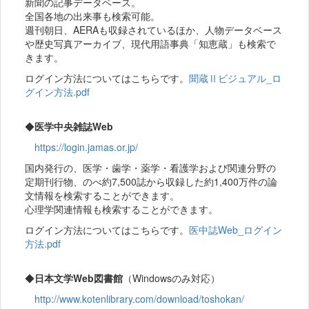
新聞の記事データベース。
全国各地の出来事も検索可能。
週刊朝日、AERAも収録されているほか、人物データベース
や歴史写真アーカイブ、現代用語事典「知恵蔵」も検索で
きます。
ログイン方法についてはこちらです。
聞蔵Ⅱビジュアル_ロ
グイン方法.pdf
◆
医学中央雑誌Web
https://login.jamas.or.jp/
国内発行の、医学・歯学・薬学・看護学および関連分野の
定期刊行物、のべ約7,500誌から収録した約1,400万件の論
文情報を検索することができます。
心理学関連情報も検索することができます。
ログイン方法についてはこちらです。
医中誌Web_ログイン
方法.pdf
◆
日本文学Web図書館
（Windowsのみ対応）
http://www.kotenlibrary.com/download/toshokan/