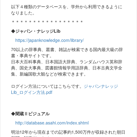
以下４種類のデータベースを、学外から利用できるように
なりました。
＊＊＊＊＊＊＊＊＊＊＊＊＊＊＊＊＊
◆
ジャパン・ナレッジLib
https://japanknowledge.com/library/
70以上の辞事典、叢書、雑誌が検索できる国内最大級の辞
書・事典サイトです。
日本大百科事典、日本国語大辞典、ランダムハウス英和辞
典、国史大事典、図書館情報学用語辞典、日本古典文学全
集、新編国歌大観などが検索できます。
ログイン方法についてはこちらです。
ジャパンナレッジ
Lib_ログイン方法.pdf
◆
聞蔵Ⅱビジュアル
http://database.asahi.com/index.shtml
明治12年から現在までの記事約1,500万件が収録された朝日