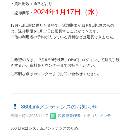
・貸出冊数：通常どおり
2024
年
1
月17日（水）
・返却期限：
12月7
日以前に借りた資料で、返却期限が12
月8
日以降のもの
は、返却期限を
1
月17
日に延長することができます。
※他の利用者の予約が入っている資料などは延長できません。
ご希望の方は、12月8日9時以降、
OPAC
にログインして延長手続
きするか、
資料をカウンターまでお持ちください。
ご不明な点はカウンターまでお問い合わせください。
360Linkメンテナンスのお知らせ
投稿日時 : 2023/11/17
図書館管理者
カテゴリ:
メンテ
360 Linkはシステムメンテナンスのため、