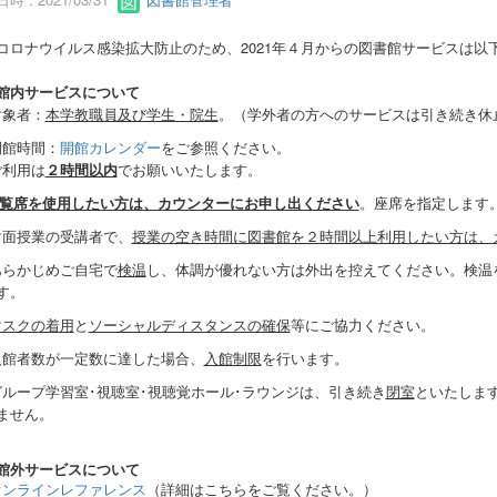
コロナウイルス感染拡大防止のため、2021年４月からの図書館サービスは以
館内サービスについて
 対象者：
本学教職員及び学生・院生
。（学外者の方へのサービスは引き続き休
 開館時間：
開館カレンダー
をご参照ください。
 ご利用は
２時間以内
でお願いいたします。
覧席を使用したい方は、カウンターにお申し出ください
。座席を指定します
) 対面授業の受講者で、
授業の空き時間に図書館を２時間以上利用したい方は、
) あらかじめご自宅で
検温
し、体調が優れない方は外出を控えてください。検温
す。
マスクの着用
と
ソーシャルディスタンスの確保
等にご協力ください。
) 入館者数が一定数に達した場合、
入館制限
を行います。
) グループ学習室･視聴室･視聴覚ホール･ラウンジは、引き続き
閉室
といたしま
ません。
館外サービスについて
オンラインレファレンス
（詳細はこちらをご覧ください。）