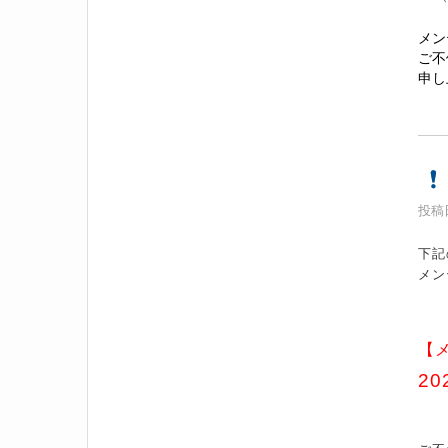
メン
ご不
申し
投稿日
下記
メン
【
20