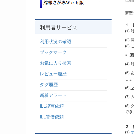
新型
１ 
利用者サービス
(1)
(2)
利用状況の確認
(3)
ブックマーク
※
閲
お気に入り検索
(4
(5
レビュー履歴
しま
タグ履歴
(6)
新着アラート
(7
(8
ILL複写依頼
でき
ILL貸借依頼
２ 
(1)