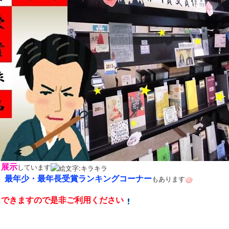
も展示
しています
最年少・最年長受賞ランキングコーナー
、
もあります
出できますので是非ご利用ください