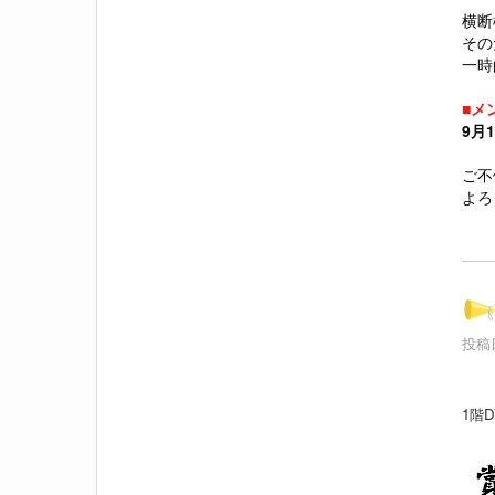
横断
その
一時
■メ
9月1
ご不
よろ
投稿日
1階