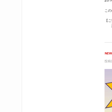
この
【ご
投稿日