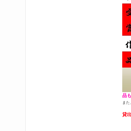
品
また
貸